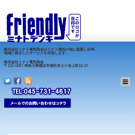
株式会社ミナト電気商会はミナト横浜の地に創業し60年、
地域に根ざしたサービスを目指します。
株式会社ミナト電気商会
〒232-0051 神奈川県横浜市南区井土ケ谷上町22-21