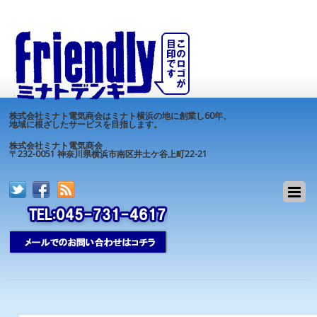
株式会社ミナト電気商会はミナト横浜の地に創業し60年、
地域に根ざしたサービスを目指します。
株式会社ミナト電気商会
〒232-0051 神奈川県横浜市南区井土ケ谷上町22-21