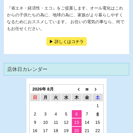
『省エネ・経済性・エコ』をご提案します。オール電化はこれ
からの子供たちの為に、地球の為に、家族がより暮らしやすく
なるためにおススメしています。 お住いの電気の事なら、何で
もお任せください。
詳しくはコチラ
店休日カレンダー
2026年 8月
日
月
火
水
木
金
土
1
2
3
4
5
6
7
8
9
10
11
12
13
14
15
16
17
18
19
20
21
22