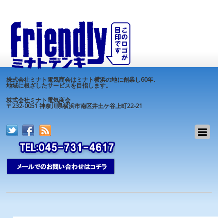
株式会社ミナト電気商会はミナト横浜の地に創業し60年、
地域に根ざしたサービスを目指します。
株式会社ミナト電気商会
〒232-0051 神奈川県横浜市南区井土ケ谷上町22-21