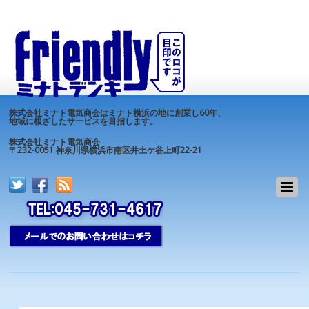
株式会社ミナト電気商会はミナト横浜の地に創業し60年、
地域に根ざしたサービスを目指します。
株式会社ミナト電気商会
〒232-0051 神奈川県横浜市南区井土ケ谷上町22-21