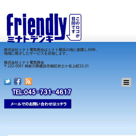
株式会社ミナト電気商会はミナト横浜の地に創業し60年、
地域に根ざしたサービスを目指します。
株式会社ミナト電気商会
〒232-0051 神奈川県横浜市南区井土ケ谷上町22-21